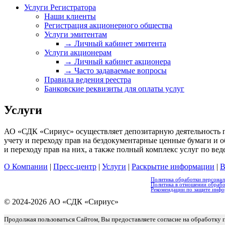
Услуги Регистратора
Наши клиенты
Регистрация акционерного общества
Услуги эмитентам
→ Личный кабинет эмитента
Услуги акционерам
→ Личный кабинет акционера
→ Часто задаваемые вопросы
Правила ведения реестра
Банковские реквизиты для оплаты услуг
Услуги
АО «СДК «Сириус» осуществляет депозитарную деятельность 
учету и переходу прав на бездокументарные ценные бумаги и
и переходу прав на них, а также полный комплекс услуг по вед
О Компании
|
Пресс-центр
|
Услуги
|
Раскрытие информации
|
В
Политика обработки персонал
Политика в отношении обраб
Рекомендации по защите инфо
© 2024-2026 АО «СДК «Сириус»
Продолжая пользоваться Сайтом, Вы предоставляете согласие на обработку