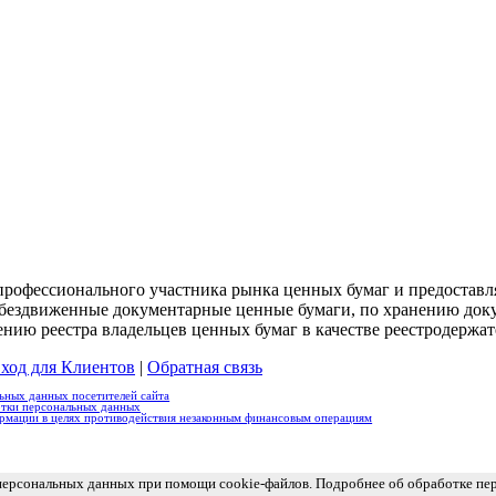
профессионального участника рынка ценных бумаг и предостав
 обездвиженные документарные ценные бумаги, по хранению доку
ению реестра владельцев ценных бумаг в качестве реестродержат
ход для Клиентов
|
Обратная связь
ьных данных посетителей сайта
отки персональных данных
рмации в целях противодействия незаконным финансовым операциям
 персональных данных при помощи cookie-файлов. Подробнее об обработке п