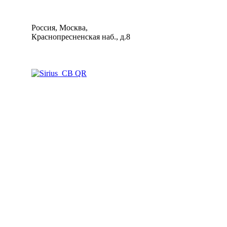
Россия, Москва,
Краснопресненская наб., д.8
+7(495)737-40-12
mail@sdksirius.ru